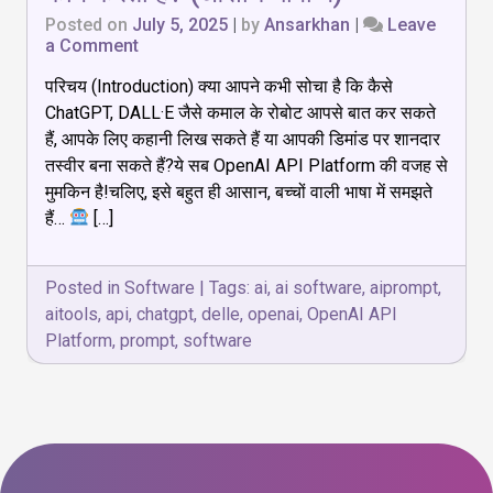
Posted on
July 5, 2025
|
by
Ansarkhan
|
Leave
on
a Comment
OpenAI
परिचय (Introduction) क्या आपने कभी सोचा है कि कैसे
API
Platform:
ChatGPT, DALL·E जैसे कमाल के रोबोट आपसे बात कर सकते
क्या
हैं, आपके लिए कहानी लिख सकते हैं या आपकी डिमांड पर शानदार
है,
तस्वीर बना सकते हैं?ये सब OpenAI API Platform की वजह से
कैसे
काम
मुमकिन है!चलिए, इसे बहुत ही आसान, बच्चों वाली भाषा में समझते
करता
हैं…
[…]
है?
(आसान
भाषा
Posted in
Software
|
Tags:
ai
,
ai software
,
aiprompt
,
में)
aitools
,
api
,
chatgpt
,
delle
,
openai
,
OpenAI API
Platform
,
prompt
,
software