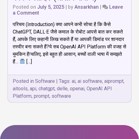
Posted on
July 5, 2025
|
by
Ansarkhan
|
Leave
on
a Comment
OpenAI
परिचय (Introduction) क्या आपने कभी सोचा है कि कैसे
API
Platform:
ChatGPT, DALL·E जैसे कमाल के रोबोट आपसे बात कर सकते
क्या
हैं, आपके लिए कहानी लिख सकते हैं या आपकी डिमांड पर शानदार
है,
तस्वीर बना सकते हैं?ये सब OpenAI API Platform की वजह से
कैसे
काम
मुमकिन है!चलिए, इसे बहुत ही आसान, बच्चों वाली भाषा में समझते
करता
हैं…
[…]
है?
(आसान
भाषा
Posted in
Software
|
Tags:
ai
,
ai software
,
aiprompt
,
में)
aitools
,
api
,
chatgpt
,
delle
,
openai
,
OpenAI API
Platform
,
prompt
,
software