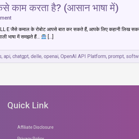
से काम करता है? (आसान भाषा में)
on
mment
OpenAI
LL·E जैसे कमाल के रोबोट आपसे बात कर सकते हैं, आपके लिए कहानी लिख सकते 
API
Platform:
ली भाषा में समझते हैं…
[…]
क्या
है,
कैसे
s
,
api
,
chatgpt
,
delle
,
openai
,
OpenAI API Platform
,
prompt
,
softw
काम
करता
है?
(आसान
भाषा
में)
Quick Link
Affiliate Disclosure
Privacy Policy